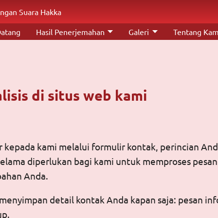
ngan Suara Hakka
Datang
Hasil Penerjemahan
Galeri
Tentang Kam
isis di situs web kami
epada kami melalui formulir kontak, perincian Anda
 selama diperlukan bagi kami untuk memproses pesan 
bahan Anda.
menyimpan detail kontak Anda kapan saja: pesan inf
up.