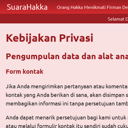
Lompat ke isi utama
SuaraHakka
Orang Hakka Menikmati Firman De
Selamat 
Kebijakan Privasi
Pengumpulan data dan alat anal
Form kontak
Jika Anda mengirimkan pertanyaan atau komentar k
kontak yang Anda berikan di sana, akan disimpan
membagikan informasi ini tanpa persetujuan tam
Anda dapat menarik persetujuan bagi kami untuk 
atau melalui formulir kontak itu sendiri sudah cuk