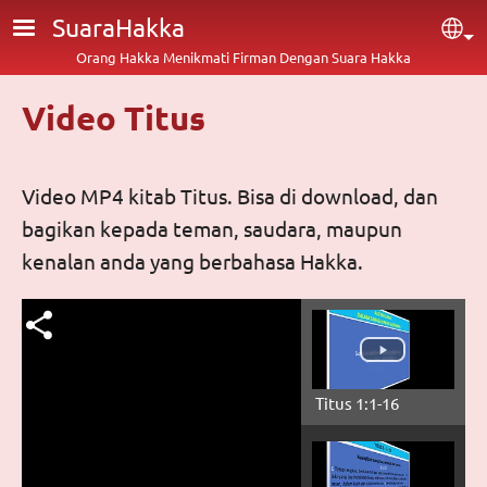
Lompat ke isi utama
SuaraHakka
Sel
Orang Hakka Menikmati Firman Dengan Suara Hakka
Video Titus
Video MP4 kitab Titus. Bisa di download, dan
bagikan kepada teman, saudara, maupun
kenalan anda yang berbahasa Hakka.
Titus 1:1-16