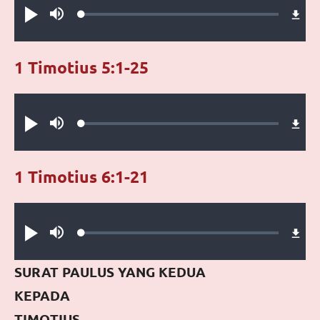
Loaded
:
Putar
Bisu
0.41%
1 Timotius 5:1-25
Audio file
Loaded
:
Putar
Bisu
0.26%
1 Timotius 6:1-21
Audio file
Loaded
:
Putar
Bisu
0.28%
SURAT PAULUS YANG KEDUA
KEPADA
TIMOTIUS