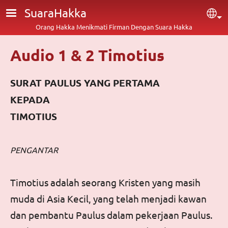
Lompat ke isi utama
SuaraHakka
Sel
Orang Hakka Menikmati Firman Dengan Suara Hakka
Audio 1 & 2 Timotius
SURAT PAULUS YANG PERTAMA
KEPADA
TIMOTIUS
PENGANTAR
Timotius adalah seorang Kristen yang masih
muda di Asia Kecil, yang telah menjadi kawan
dan pembantu Paulus dalam pekerjaan Paulus.