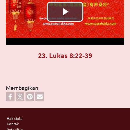
Putar
Video
23. Lukas 8:22-39
Membagikan
Footer
Hak cipta
Kontak
Peta situs