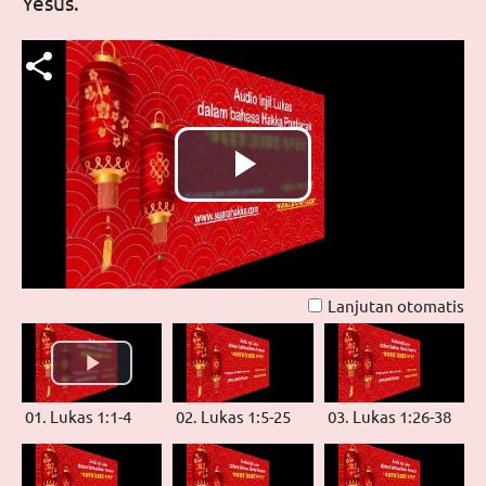
Yesus.
Putar
Video
Lanjutan otomatis
01. Lukas 1:1-4
02. Lukas 1:5-25
03. Lukas 1:26-38