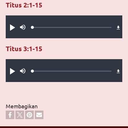
Titus 2:1-15
Audio file
Loaded
:
Putar
Bisu
0.49%
Titus 3:1-15
Audio file
Loaded
:
Putar
Bisu
0.45%
Membagikan