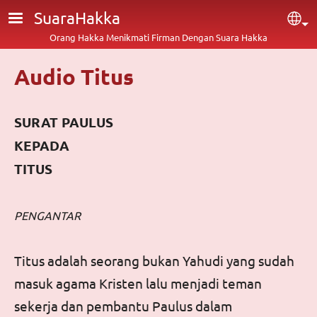
Lompat ke isi utama
SuaraHakka
Sel
Orang Hakka Menikmati Firman Dengan Suara Hakka
Audio Titus
SURAT PAULUS
KEPADA
TITUS
PENGANTAR
Titus adalah seorang bukan Yahudi yang sudah
masuk agama Kristen lalu menjadi teman
sekerja dan pembantu Paulus dalam