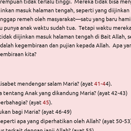
rempuan tidak terlalu tinggi. Mereka tidak bisa men
jinkan masuk halaman tengah, seperti yang diijinkan la
anggap remeh oleh masyarakat—satu yang baru ham
ru punya anak waktu sudah tua. Tetapi waktu merek
idak diijinkan masuk halaman tengah di Bait Allah, 
 adalah kegembiraan dan pujian kepada Allah. Apa y
embiraan kita?
lisabet mendengar salam Maria? (ayat
41-4
4).
a tentang Anak yang dikandung Maria? (ayat 42-43)
erbahagia? (ayat
45
).
ukan bagi Maria? (ayat 46-49)
seperti apa yang diperhatikan oleh Allah? (ayat 50-53
 terkait dengan janji Allah? (ayat 55)