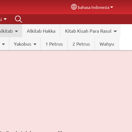
bahasa Indonesia
Select your language
i
lkitab
Alkitab Hakka
Kitab Kisah Para Rasul
Yakobus
1 Petrus
2 Petrus
Wahyu