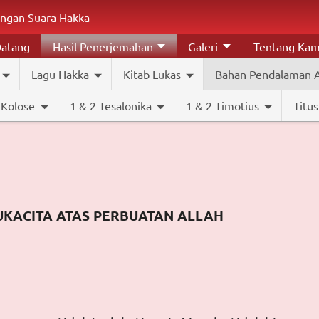
ngan Suara Hakka
Datang
Hasil Penerjemahan
Galeri
Tentang Kam
Lagu Hakka
Kitab Lukas
Bahan Pendalaman A
Kolose
1 & 2 Tesalonika
1 & 2 Timotius
Titus
SUKACITA ATAS PERBUATAN ALLAH