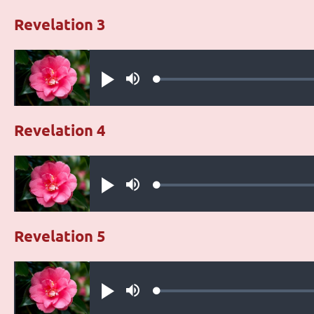
Revelation 3
Audio file
Loaded
:
Play
Mute
0.23%
Revelation 4
Audio file
Loaded
:
Play
Mute
0.42%
Revelation 5
Audio file
Loaded
:
Play
Mute
0.32%