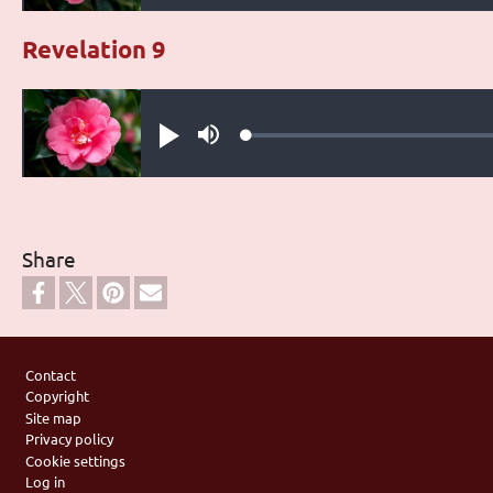
Revelation 9
Audio file
Loaded
:
Play
Mute
0.28%
Share
Footer
Contact
Copyright
Site map
Privacy policy
Cookie settings
Log in