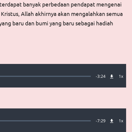
n terdapat banyak perbedaan pendapat mengenai
lui Kristus, Allah akhirnya akan mengalahkan semua
yang baru dan bumi yang baru sebagai hadiah
Remaining
-
3:24
1x
aded
:
Playb
49%
Rate
Time
Remaining
-
7:29
1x
aded
:
Playb
22%
Rate