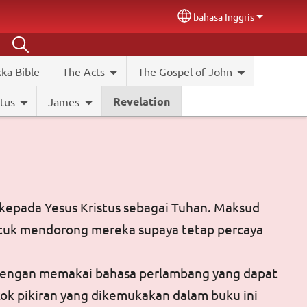
bahasa Inggris
Select your language
ka Bible
The Acts
The Gospel of John
Revelation
itus
James
a kepada Yesus Kristus sebagai Tuhan. Maksud
ntuk mendorong mereka supaya tetap percaya
n dengan memakai bahasa perlambang yang dapat
okok pikiran yang dikemukakan dalam buku ini