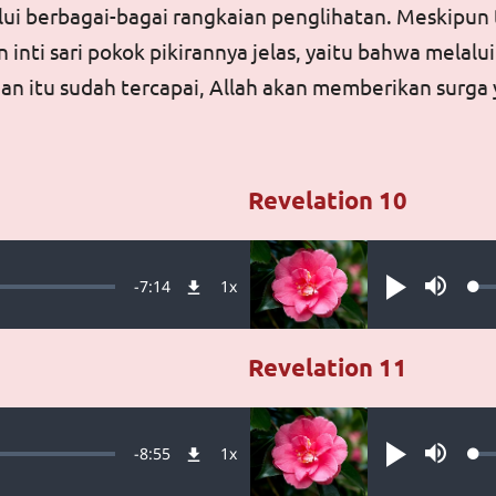
ui berbagai-bagai rangkaian penglihatan. Meskipu
un inti sari pokok pikirannya jelas, yaitu bahwa mela
an itu sudah tercapai, Allah akan memberikan surga 
Revelation 10
Audio file
Remaining
-
7:14
1x
Lo
Playback
Play
Mute
0.
Rate
Time
Revelation 11
Audio file
Remaining
-
8:55
1x
Lo
Playback
Play
Mute
0.
Rate