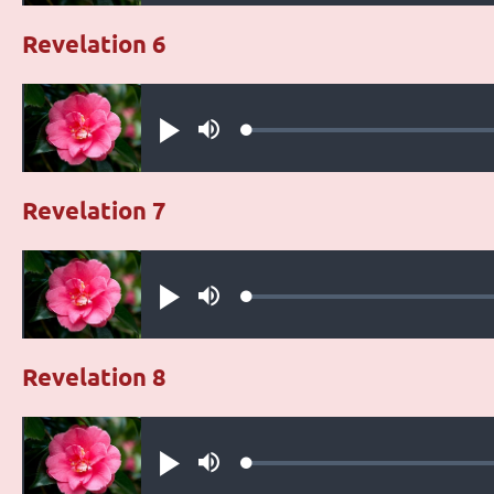
Revelation 6
Audio file
Loaded
:
Play
Mute
0.27%
Revelation 7
Audio file
Loaded
:
Play
Mute
0.34%
Revelation 8
Audio file
Loaded
:
Play
Mute
0.39%