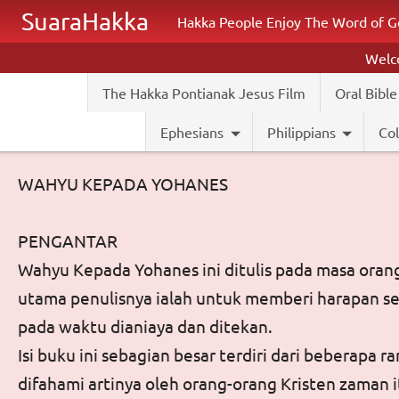
Skip to main content
SuaraHakka
Hakka People Enjoy The Word of G
Wel
The Hakka Pontianak Jesus Film
Oral Bible
Ephesians
Philippians
Col
WAHYU KEPADA YOHANES
PENGANTAR
Wahyu Kepada Yohanes
ini ditulis pada masa ora
utama penulisnya ialah untuk memberi harapan s
pada waktu dianiaya dan ditekan.
Isi buku ini sebagian besar terdiri dari bebera
difahami artinya oleh orang-orang Kristen zaman i