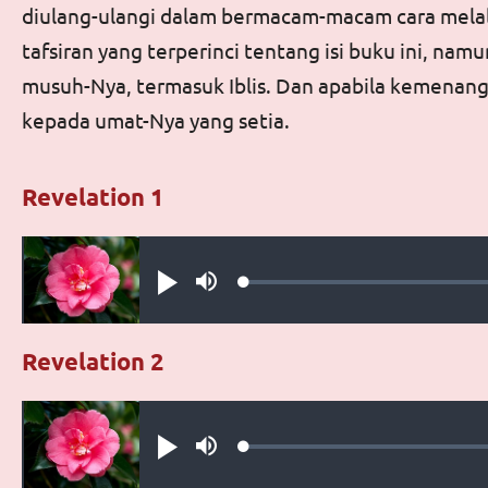
diulang-ulangi dalam bermacam-macam cara melal
tafsiran yang terperinci tentang isi buku ini, nam
musuh-Nya, termasuk Iblis. Dan apabila kemenang
kepada umat-Nya yang setia.
Revelation 1
Audio file
Loaded
:
Play
Mute
0.23%
Revelation 2
Audio file
Loaded
:
Play
Mute
0.19%