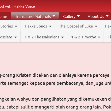
od with Hakka Voice
come
Translated Materials
Gallery
About Us
 Stories
Hakka Songs
The Gospel of Luke
Hak
ossians
1 & 2 Thessalonians
1 & 2 Timothy
T
ng-orang Kristen ditekan dan dianiaya karena percay
erta semangat kepada para pembacanya, dan juga u
pa rangkaian wahyu dan penglihatan yang dikemukaka
tu, tetapi sulit dimengerti oleh orang-orang lain. P