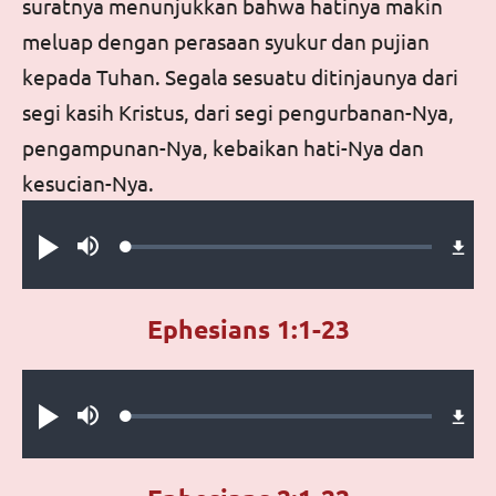
suratnya menunjukkan bahwa hatinya makin
meluap dengan perasaan syukur dan pujian
kepada Tuhan. Segala sesuatu ditinjaunya dari
segi kasih Kristus, dari segi pengurbanan-Nya,
pengampunan-Nya, kebaikan hati-Nya dan
kesucian-Nya.
Audio file
Loaded
:
Play
Mute
0%
Ephesians 1:1-23
Audio file
Loaded
:
Play
Mute
0%