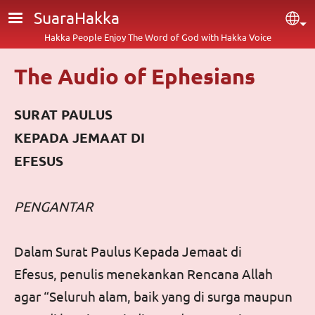
Skip to main content
SuaraHakka
Sel
Hakka People Enjoy The Word of God with Hakka Voice
The Audio of Ephesians
SURAT PAULUS
KEPADA JEMAAT DI
EFESUS
PENGANTAR
Dalam
Surat Paulus Kepada Jemaat di
Efesus,
penulis menekankan Rencana Allah
agar “Seluruh alam, baik yang di surga maupun