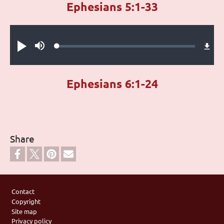
Ephesians 5:1-33
Audio file
Loaded
:
Play
Mute
0.28%
Ephesians 6:1-24
Share
Footer
Contact
Copyright
Site map
Privacy policy